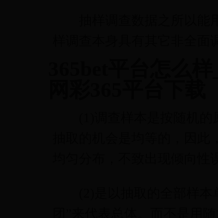
抽样调查数据之所以能用
样调查本身具有其它非全面
365bet平台怎么
网彩365平台下载
(1)调查样本是按随机的
抽取的机会是均等的，因此
均匀分布，不致出现倾向性
(2)是以抽取的全部样本单
团”来代表总体。而不是用