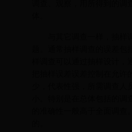
调查、观察，用所得到的调
体。
与其它调查一样，抽样调
题。通常抽样调查的误差
包
样调查可以通过抽样设计，
把抽样误差误差控制在允许
少，代表性强，所需调查人
小。特别是在总体包括的调
的准确性一般高于全面调查
的。