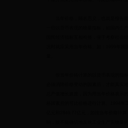
当年价格，顾名思义，也就是报告期当
一些以货币表现的物量指标，如国内生
国民经济指标互相衔接，便于考察社会
况时就应采用当年价格。如：
1999
年我
量。
按当年价格计算的以货币表现的指标，
必须消除价格变动的因素后，才能真实
总产值增长速度，因为用当年价格表示
格因素后的可比价格进行计算。
1994
年
亿元和
2849.77
亿元，如按当年价格计算
响，故不能确切地反映工业生产实物量