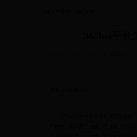
首页
>
专题专栏
>
统计知识
365bet
日期：2022-01-06
信息来源：
统计局
来源：
国家统计局
人们在日常生活中几乎天天要接触到价
工作中，国内生产总值、工业总产值等
下应分别采用当年价格、可比价格和不