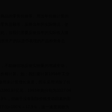
商品的零售价格等。用当年价格计算的
品零售总额等，反映当年的实际情况，使
因此，当我们需要反映当年的实际收入情
内所生产的以货币表现的产品和劳务总
，不能确切地反映实物量的增减变动，
比价格计算。如：我们要计算
1994
年工业
接用来计算增长速度，而应采用消除了价
为
3360.97
亿元，
1993
年则分别为
3327.04
.9
％，但由于没有剔除价格变动因素的影
77-1)×100
％＝
17.9
％，这一速度就较为