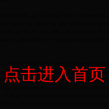
年的实际价格，如：工业品的出厂价格、农产品的收购价格、
产总值、工业总产值、农业总产值、农副产品收购总额和社会商
经济效益，便于对生产、流通、分配、消费之间进行综合平衡。
国国内生产总值为
81910.9
亿元，它反映
1999
年在我国领土范围
在不同年份之间进行对比时，因为包含各年间价格变动的因素
点击进入首页
地反映经济发展动态。因此，在计算增长速度时，一般都使用可
的
1994
年、
1993
年工业总产值存在着价格变动因素，因此不能直
工业总产值按当年价格计算为
4255.19
亿元，按
1990
年不变价格
，
1994
年比
1993
年增长速度为
(4255.19÷3327.04-1)×100
％＝
27
的增长状况，而按可比价格计算的增长速度则为（
3360.97÷2849.