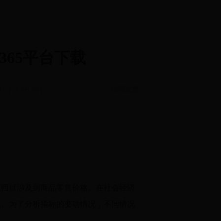
365平台下载
号：[
大
中
小
]
访问次数:
西就涉及到商品零售价格。在社会经济
题。为了分析指标的变动情况，不同情况