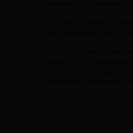
确切地反映出工业生产实物量的增长。
不变价格，从字面意义上我们不难理解
算各个时期的产品价值，目的是为了消
在计算以不变价格表示的指标时，所用
全国统一的工业产品不变价格和农产品
价格；从
1971
年到
1981
年使用
1970
年不
不同的不变价格计算出来的数值是不一
亿元。