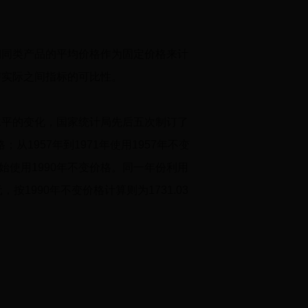
同类产品的平均价格作为固定价格来计
与实际之间指标的可比性。
平的变化，国家统计局先后五次制订了
格；从
1957
年到
1971
年使用
1957
年不变
始使用
1990
年不变价格。同一年份利用
元，按
1990
年不变价格计算则为
1731.03