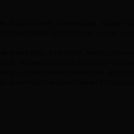
，它是固定不变的价格，因此也叫固定价格，它是用某一时期
除各时期价格变动的影响，保证前后时期之间、地区之间、计划
的基期也是不同的。新中国成立以后，随着工农业产品价格水
不变价格，即从
1949
年到
1957
年使用
1952
年工
(
农
)
业产品不变价
变价格；从
1981
年到
1991
年使用
1980
年不变价格；从
1991
年开
样的，如
1990
年工业总产值按
1980
年不变价格计算为
1159.95
亿