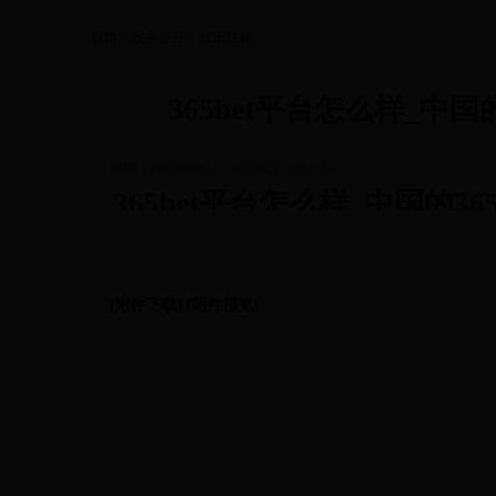
首页
>
政务公开
>
政策法规
365bet平台怎么样_中国
日期：2022-04-25
字号：[
大
中
小
信息来源：
统计局
365bet平台怎么样_中国的3
下载
[附件下载]
[附件预览]
]