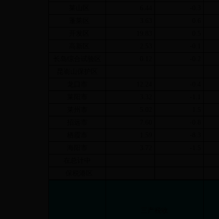
莱山区
6.44
-0.3
蓬莱区
3.63
0.6
开发区
19.83
0.5
高新区
2.53
-0.1
长岛综合试验区
0.12
-0.2
昆嵛山保护区
龙口市
12.24
-0.4
莱阳市
3.32
-1.1
莱州市
5.02
1.5
招远市
7.60
-0.8
栖霞市
1.59
-8.3
海阳市
3.72
-1.5
在总计中
保税港区
三产税收