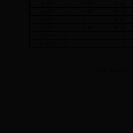
莱州市
2.12
-0.5
招远市
1.33
-9.1
栖霞市
0.71
-41.6
海阳市
0.95
-32.2
在总计中
保税港区
说
明：税收收入包含海