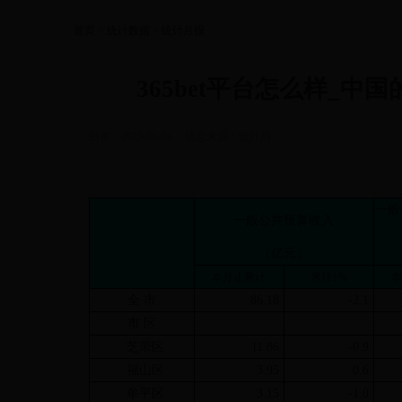
首页
>
统计数据
>
统计月报
365bet平台怎么样_中国
日期：2023-03-03
信息来源：
统计局
一般
一般公共预算收入
（亿元）
本月止累计
累计±%
本
全 市
86.18
-2.1
市 区
芝罘区
11.86
-0.9
福山区
3.95
0.6
牟平区
3.15
-1.0