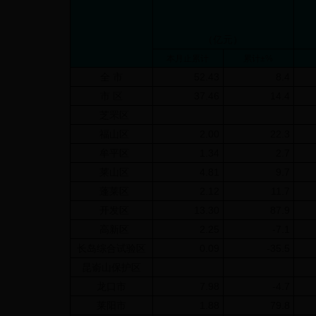
（亿元）
本月止累计
累计±%
全 市
52.43
8.4
市 区
37.46
14.4
芝罘区
福山区
2.00
22.3
牟平区
1.34
2.7
莱山区
4.81
9.7
蓬莱区
2.12
11.7
开发区
13.30
87.9
高新区
2.25
-7.1
长岛综合试验区
0.09
-35.5
昆嵛山保护区
龙口市
7.98
-4.7
莱阳市
1.88
79.8