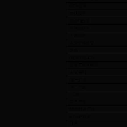
#国有投资
集体投资
股份制投资
港澳台投资
外商投资
私营个体投资
其他
#建筑安装工程
设备工器具购置
其它费用
#第一产业
第二产业
工业
第三产业
#高新技术产业
#房地产投资
住宅