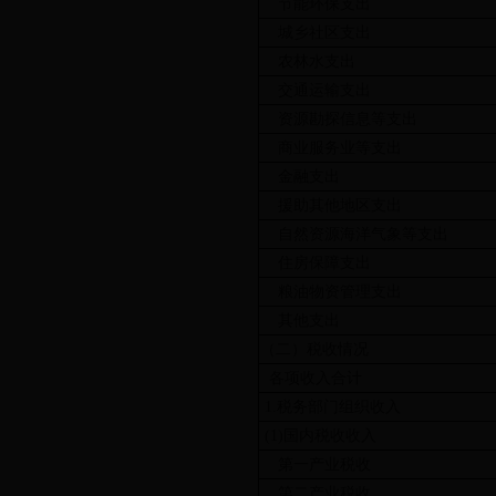
节能环保支出
城乡社区支出
农林水支出
交通运输支出
资源勘探信息等支出
商业服务业等支出
金融支出
援助其他地区支出
自然资源海洋气象等支出
住房保障支出
粮油物资管理支出
其他支出
（二）税收情况
各项收入合计
1.税务部门组织收入
(1)国内税收收入
第一产业税收
第二产业税收