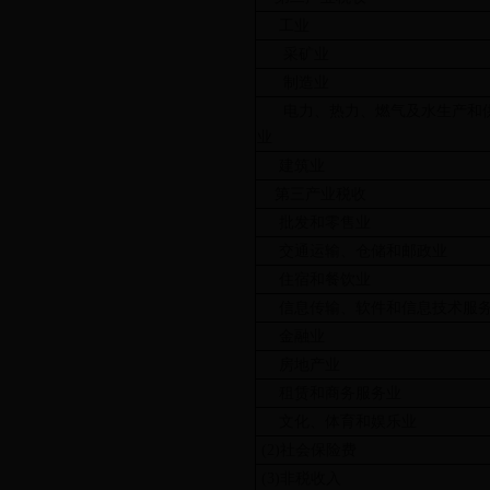
工业
采矿业
制造业
电力、热力、燃气及水生产和
业
建筑业
第三产业税收
批发和零售业
交通运输、仓储和邮政业
住宿和餐饮业
信息传输、软件和信息技术服
金融业
房地产业
租赁和商务服务业
文化、体育和娱乐业
(2)社会保险费
(3)非税收入