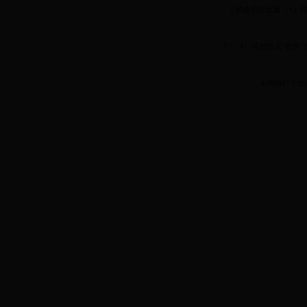
2.税收所占比重（*
3.“（4）其他收入”包含
4.增幅栏中