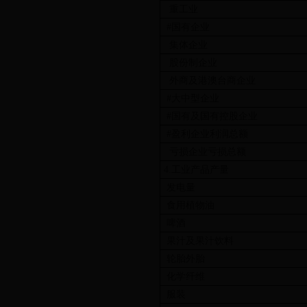
重工业
#国有企业
集体企业
股份制企业
外商及港澳台商企业
#大中型企业
#国有及国有控股企业
#盈利企业利润总额
亏损企业亏损总额
4.工业产品产量
发电量
食用植物油
啤酒
果汁及果汁饮料
轮胎外胎
化学纤维
服装