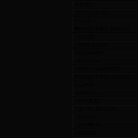
(4)其他收入
2.海关代征进口税收
七、金融
期末金融机构本外币存款余额
1.住户存款
2.非金融企业存款
3.机关团体存款
4.财政性存款
5.非银行业金融机构存款
期末金融机构本外币贷款余额
1.住户贷款
(1)短期贷款
(2)中长期贷款
2.企（事）业单位贷款
(1)短期贷款
(2)中长期贷款
(3)票据融资