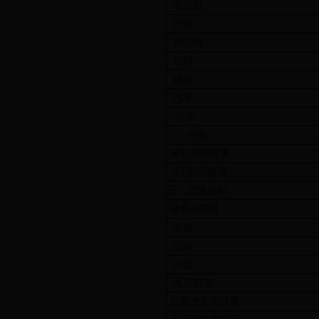
发动机
水泥
精炼铜
铝材
钢材
汽车
轿车
二、用电
全社会用电量
#工业用电量
三、交通运输
旅客运输量
铁路
公路
水运
民用航空
公路旅客周转量