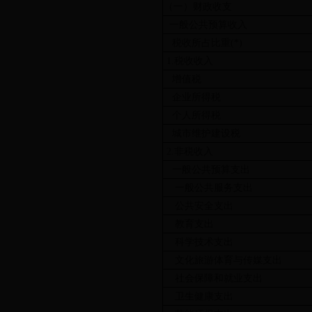
（一）财政收支
一般公共预算收入
税收所占比重(*)
1.税收收入
增值税
企业所得税
个人所得税
城市维护建设税
2.非税收入
一般公共预算支出
一般公共服务支出
公共安全支出
教育支出
科学技术支出
文化旅游体育与传媒支出
社会保障和就业支出
卫生健康支出