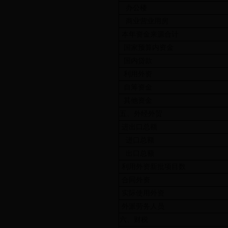
办公楼
商业营业用房
本年资金来源合计
国家预算内资金
国内贷款
利用外资
自筹资金
其他资金
五、外经外贸
进出口总额
进口总额
出口总额
利用外资新批项目数
合同外资
实际使用外资
外派劳务人员
六、财税