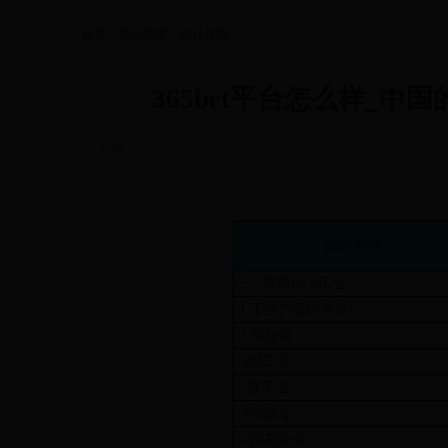
首页
>
统计数据
>
统计月报
365bet平台怎么样_中国
日期：2023-04-04
信息来源：
统计局
指标名称
一、规模以上工业
1.工业产品销售率*
2.增加值
#轻工业
重工业
#制造业
#国有企业