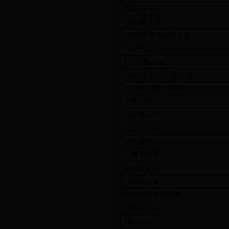
集体企业
股份制企业
外商及港澳台商企业
#私营企业
#大中型企业
#国有及国有控股企业
3.工业主要财务指标
(1)资产总计
(2)负债合计
(3)应收账款
(4)产成品
(5)管理费用
(6)财务费用
(7)营业成本
(8)营业税金及附加
(9)营业收入
#轻工业