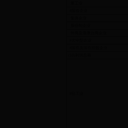
重工业
#国有企业
集体企业
股份制企业
外商及港澳台商企业
#大中型企业
#国有及国有控股企业
(10)利润总额
#轻工业