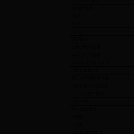
水运旅客周转量
货物运输量
铁路
公路
水运
民用航空
公路货物周转量
水运货物周转量
沿海港口货物吞吐量
#集装箱吞吐量
港口外贸货物吞吐量
#集装箱外贸吞吐量
四、固定资产投资
项目个数
本年完成投资
#新建
扩建
改建和技术改造