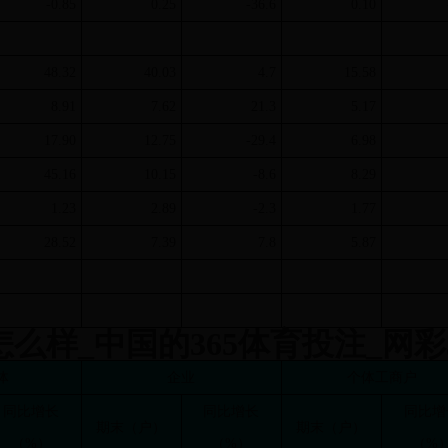
-0.85
0.25
-36.6
0.10
48.32
40.03
4.7
15.58
8.91
7.62
21.3
5.17
17.90
12.75
-29.4
6.98
45.16
10.15
-8.6
8.29
1.23
2.89
-2.3
1.77
28.52
7.39
7.8
5.87
平台怎么样_中国的365体育投注_网彩
体
企业
个体工商户
同比增长
同比增长
同比增
期末（户）
期末（户）
（%）
（%）
（%