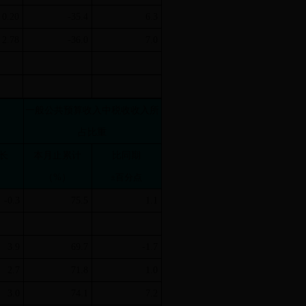
0.20
-35.4
6.3
2.78
-36.0
7.0
一般公共预算收入中税收收入所
占比重
长
本月止累计
比同期
）
（%）
±
百分点
-0.3
75.5
1.1
3.9
69.7
-1.7
2.7
71.8
1.0
3.0
74.1
7.2