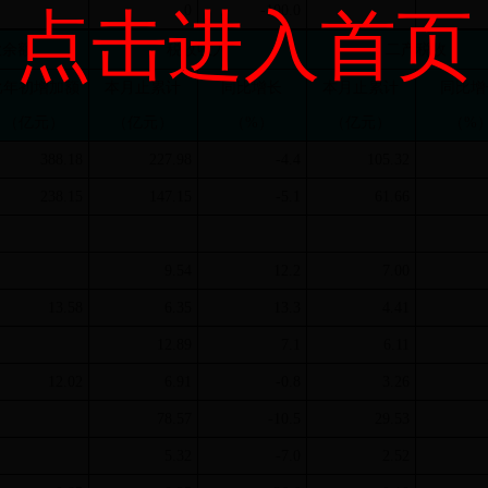
0
-100.0
点击进入首页
款余额
税收收入
二产税收
比年初增加额
本月止累计
同比增长
本月止累计
同比增
（亿元）
（亿元）
（%）
（亿元）
（%
388.18
227.98
-4.4
105.32
238.15
147.15
-5.1
61.66
9.54
12.2
7.00
13.58
6.35
13.3
4.41
12.89
7.1
6.11
12.02
6.91
-0.8
3.26
78.57
-10.5
29.53
5.32
-7.0
2.52