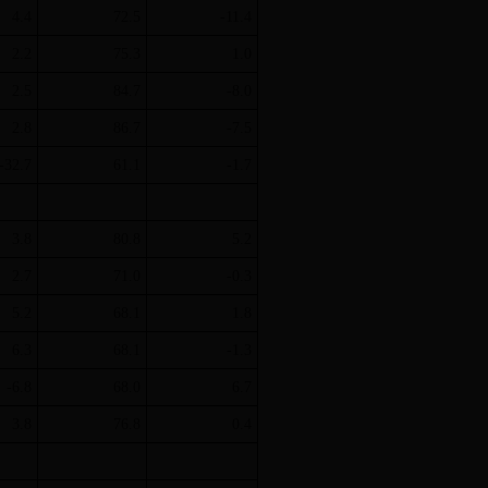
4.4
72.5
-11.4
2.2
75.3
1.0
2.5
84.7
-8.0
2.8
86.7
-7.5
-32.7
61.1
-1.7
3.8
80.8
5.2
2.7
71.0
-0.3
5.2
68.1
1.8
6.3
68.1
-1.3
-6.8
68.0
6.7
3.8
76.8
0.4