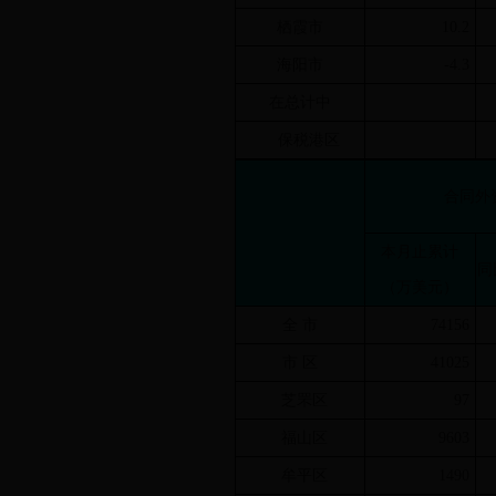
栖霞市
10.2
海阳市
-4.3
在总计中
保税港区
合同外
本月止累计
同
（万美元）
全 市
74156
市 区
41025
芝罘区
97
福山区
9603
牟平区
1490