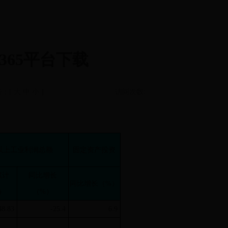
365平台下载
号：[
大
中
小
]
访问次数:
以上工业利润总额
固定资产投资
累计
同比增长
同比增长（%）
）
（%）
48.83
-25.4
6.9