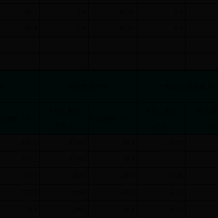
95.7
2.6
10.55
1.4
98.4
-1.4
40.17
0.1
资
实际使用外资
一般公共预算收入
本月止累计
本月止累计
同比增
比增长（%）
同比增长（%）
（万美元）
（亿元）
（%
195.0
47566
10.3
131.92
127.2
32706
-0.3
-97.5
2531
-10.7
17.46
372.8
1098
-88.0
6.82
-70.5
2466
56.4
4.61