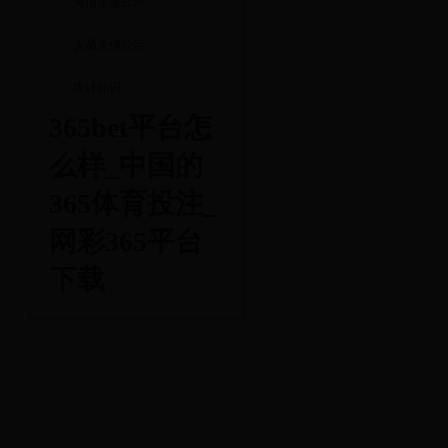
失信企业公示
人员失信公示
统计知识
365bet平台怎
么样_中国的
365体育投注_
网彩365平台
下载