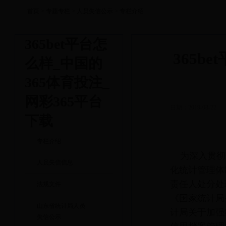
首页
>
专题专栏
>
人员失信公示
>
专栏介绍
365bet平台怎
365b
么样_中国的
365体育投注_
网彩365平台
日期：2019-08-22
下载
专栏介绍
为深入贯彻
人员失信信息
化统计管理体
责任人处分处
法规文件
《国家统计局
山东省统计局人员
计局关于加强
失信公示