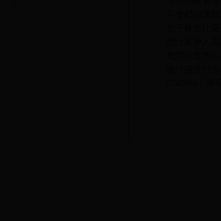
信用档案管理
示专栏的通知》
台下载统计局
统计从业人员
先评优等方面
统计违法行为
6245896；
举