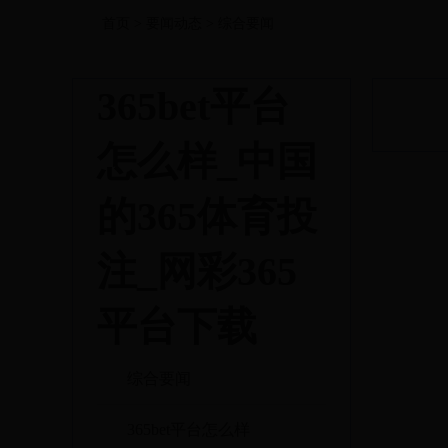
首页
>
要闻动态
>
综合要闻
365bet平台
怎么样_中国
的365体育投
注_网彩365
平台下载
综合要闻
365bet平台怎么样