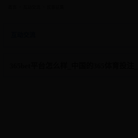
>
>
首页
互动交流
民意征集
互动交流
365bet平台怎么样_中国的365体育投注